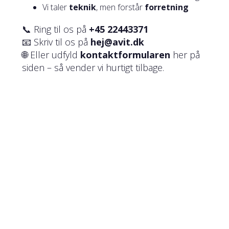
Vi taler
teknik
, men forstår
forretning
📞 Ring til os på
+45 22443371
📧 Skriv til os på
hej@avit.dk
🌐 Eller udfyld
kontaktformularen
her på
siden – så vender vi hurtigt tilbage.